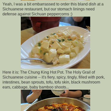
Yeah, I was a bit embarrassed to order this bland dish at a
Sichuanese restaurant, but our stomach linings need
defense against Sichuan peppercorns :)
Here it is: The Chung King Hot Pot. The Holy Grail of
Sichuanese cuisine -- it's fiery, spicy, tingly, filled with pork,
intestines, bean sprouts, tofu, tofu skin, black mushroom
ears, cabbage, baby bamboo shoots...