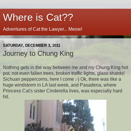
Where is Cat??
Adventures of Cat the Lawyer... Meow!
SATURDAY, DECEMBER 3, 2011
Journey to Chung King
Nothing gets in the way between me and my Chung King hot
pot, not even fallen trees, broken traffic lights, glass shards!
Sichuan peppercorns, here I come :-) Ok, there was like a
huge windstorm in LA last week, and Pasadena, where
Princess Cat's sister Cinderella lives, was especially hard
hit.