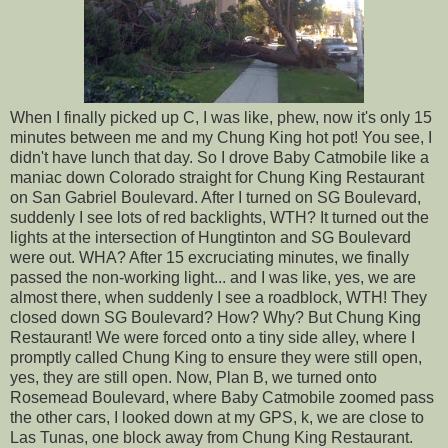
When I finally picked up C, I was like, phew, now it's only 15
minutes between me and my Chung King hot pot! You see, I
didn't have lunch that day. So I drove Baby Catmobile like a
maniac down Colorado straight for Chung King Restaurant
on San Gabriel Boulevard. After I turned on SG Boulevard,
suddenly I see lots of red backlights, WTH? It turned out the
lights at the intersection of Hungtinton and SG Boulevard
were out. WHA? After 15 excruciating minutes, we finally
passed the non-working light... and I was like, yes, we are
almost there, when suddenly I see a roadblock, WTH! They
closed down SG Boulevard? How? Why? But Chung King
Restaurant! We were forced onto a tiny side alley, where I
promptly called Chung King to ensure they were still open,
yes, they are still open. Now, Plan B, we turned onto
Rosemead Boulevard, where Baby Catmobile zoomed pass
the other cars, I looked down at my GPS, k, we are close to
Las Tunas, one block away from Chung King Restaurant.